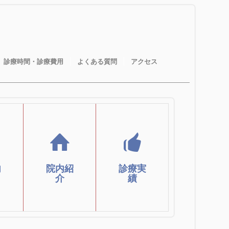
診療時間・診療費用
よくある質問
アクセス
ク
2008年開
院内設備
ク
院から今
等のご紹
療
までの診
内
院内紹
診療実
介
療実績
介
績