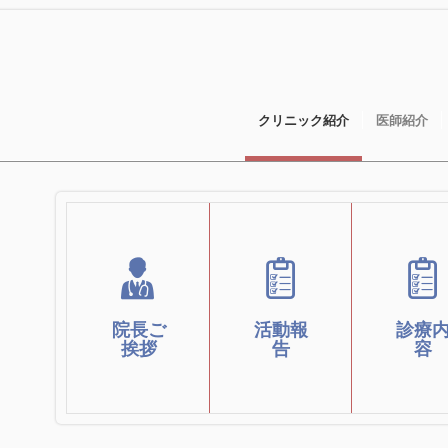
クリニック紹介
医師紹介
大越裕文
西新橋
西新橋ク
院長から
リニッ
リニック
皆様へご
での診
院長ご
活動報
診療
の活動
挨拶
内容
挨拶
告
容