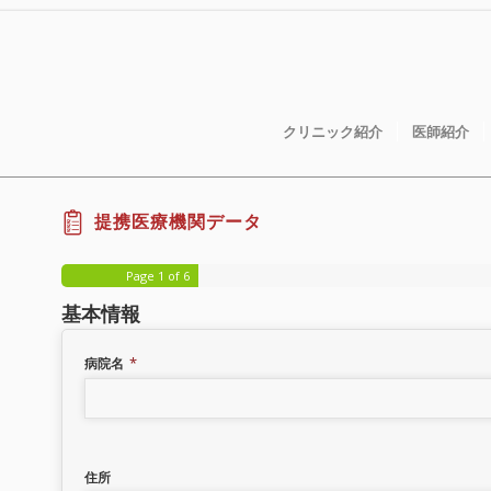
クリニック紹介
医師紹介
提携医療機関データ
Page
1
of 6
基本情報
*
病院名
住所