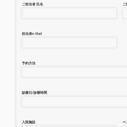
ご担当者 氏名
ご
担当者e-Mail
予約方法
診療日/診療時間
入院施設
ベ